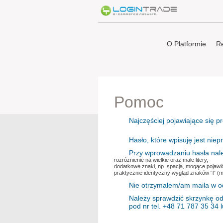
O Platformie
Re
Pomoc
Najczęściej pojawiające się p
Hasło, które wpisuję jest niep
Przy wprowadzaniu hasła nal
rozróżnienie na wielkie oraz małe litery,
dodatkowe znaki, np. spacja, mogące pojawić
praktycznie identyczny wygląd znaków “l” (małe
Nie otrzymałem/am maila w o
Należy sprawdzić skrzynkę od
pod nr tel. +48 71 787 35 34 