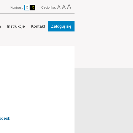
A
A
A
Kontrast:
X
X
Czcionka:
n
Instrukcje
Kontakt
Zaloguj się
lpdesk