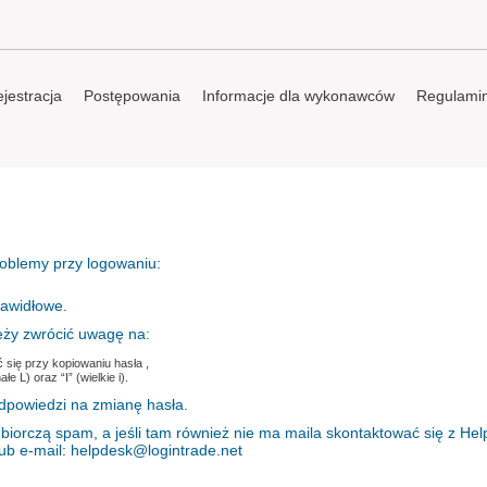
jestracja
Postępowania
Informacje dla wykonawców
Regulami
roblemy przy logowaniu:
rawidłowe.
eży zwrócić uwagę na:
 się przy kopiowaniu hasła ,
 L) oraz “I” (wielkie i).
dpowiedzi na zmianę hasła.
biorczą spam, a jeśli tam również nie ma maila skontaktować się z He
lub e-mail: helpdesk@logintrade.net