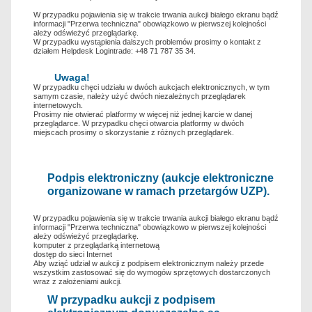
W przypadku pojawienia się w trakcie trwania aukcji białego ekranu bądź
informacji "Przerwa techniczna" obowiązkowo w pierwszej kolejności
ależy odświeżyć przeglądarkę.
W przypadku wystąpienia dalszych problemów prosimy o kontakt z
działem Helpdesk Logintrade: +48 71 787 35 34.
Uwaga!
W przypadku chęci udziału w dwóch aukcjach elektronicznych, w tym
samym czasie, należy użyć dwóch niezależnych przeglądarek
internetowych.
Prosimy nie otwierać platformy w więcej niż jednej karcie w danej
przeglądarce. W przypadku chęci otwarcia platformy w dwóch
miejscach prosimy o skorzystanie z różnych przeglądarek.
Podpis elektroniczny (aukcje elektroniczne
organizowane w ramach przetargów UZP).
W przypadku pojawienia się w trakcie trwania aukcji białego ekranu bądź
informacji "Przerwa techniczna" obowiązkowo w pierwszej kolejności
ależy odświeżyć przeglądarkę.
komputer z przeglądarką internetową
dostęp do sieci Internet
Aby wziąć udział w aukcji z podpisem elektronicznym należy przede
wszystkim zastosować się do wymogów sprzętowych dostarczonych
wraz z założeniami aukcji.
W przypadku aukcji z podpisem