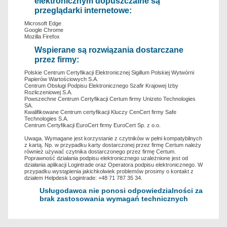
elektronicznym dopuszczalne są
przeglądarki internetowe:
Microsoft Edge
Google Chrome
Mozilla Firefox
Wspierane są rozwiązania dostarczane
przez firmy:
Polskie Centrum Certyfikacji Elektronicznej Sigillum Polskiej Wytwórni
Papierów Wartościowych S.A.
Centrum Obsługi Podpisu Elektronicznego Szafir Krajowej Izby
Rozliczeniowej S.A.
Powszechne Centrum Certyfikacji Certum firmy Unizeto Technologies
SA.
Kwalifikowane Centrum certyfikacji Kluczy CenCert firmy Safe
Technologies S.A.
Centrum Certyfikacji EuroCert firmy EuroCert Sp. z o.o.
Uwaga. Wymagane jest korzystanie z czytników w pełni kompatybilnych
z kartą. Np. w przypadku karty dostarczonej przez firmę Certum należy
również używać czytnika dostarczonego przez firmę Certum.
Poprawność działania podpisu elektronicznego uzależnione jest od
działania aplikacji Logintrade oraz Operatora podpisu elektronicznego. W
przypadku wystąpienia jakichkolwiek problemów prosimy o kontakt z
działem Helpdesk Logintrade: +48 71 787 35 34.
Usługodawca nie ponosi odpowiedzialności za
brak zastosowania wymagań technicznych